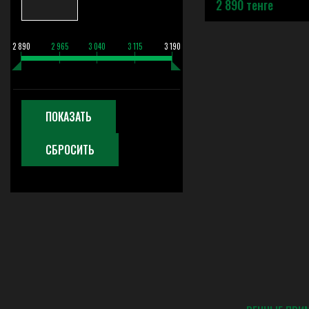
2 890 тенге
2 890
2 965
3 040
3 115
3 190