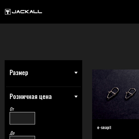
Размер
Розничная цена
От
e-snapⅡ
До