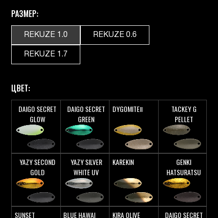
РАЗМЕР:
REKUZE 1.0
REKUZE 0.6
REKUZE 1.7
ЦВЕТ:
DAIGO SECRET
DAIGO SECRET
DYGOMITEⅡ
TACKEY G
GLOW
GREEN
PELLET
YAZY SECOND
YAZY SILVER
KAREKIN
GENKI
GOLD
WHITE UV
HATSURATSU
SUNSET
BLUE HAWAI
KIRA OLIVE
DAIGO SECRET