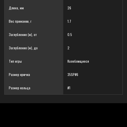
Длина, мм
26
Вес приманки, г
1.7
Заглубление (м), от
0.5
Заглубление (м), до
2
Тип игры
Колеблющиеся
Размер крючка
35SP#6
Размер кольца
#1